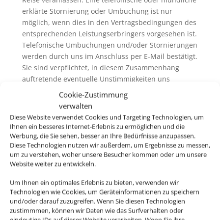
erklärte Stornierung oder Umbuchung ist nur
möglich, wenn dies in den Vertragsbedingungen des
entsprechenden Leistungserbringers vorgesehen ist.
Telefonische Umbuchungen und/oder Stornierungen
werden durch uns im Anschluss per E-Mail bestätigt.
Sie sind verpflichtet, in diesem Zusammenhang
auftretende eventuelle Unstimmigkeiten uns
unverzüglich mitzuteilen.
Cookie-Zustimmung
6.3. Wir erheben in der Regel keine eigenen
verwalten
Servicegebühren oder Bearbeitungsentgelte für
Diese Website verwendet Cookies und Targeting Technologien, um
Rücktritt / Umbuchung und /oder Stornierung. Wenn
Ihnen ein besseres Internet-Erlebnis zu ermöglichen und die
wir Servicegebühren oder Bearbeitungsentgelte
Werbung, die Sie sehen, besser an Ihre Bedürfnisse anzupassen.
Diese Technologien nutzen wir außerdem, um Ergebnisse zu messen,
erheben, informieren wir sie vor der Buchung
um zu verstehen, woher unsere Besucher kommen oder um unsere
darüber. Generell ausgenommen hiervon ist der
Website weiter zu entwickeln.
Rücktritt / die Umbuchung und /oder die Stornierung
von nicht im Zusammenhang mit einer Pauschalreise
Um Ihnen ein optimales Erlebnis zu bieten, verwenden wir
gebuchten Flugbeförderungsleistungen („Nur-Flug-
Technologien wie Cookies, um Geräteinformationen zu speichern
und/oder darauf zuzugreifen. Wenn Sie diesen Technologien
Buchung“). Hier erheben wir ggfs. eigene
zustimmmen, können wir Daten wie das Surfverhalten oder
Servicegebühren oder Bearbeitungsentgelte (siehe
eindeutige IDs auf dieser Website verarbeiten. Wenn Sie ihre