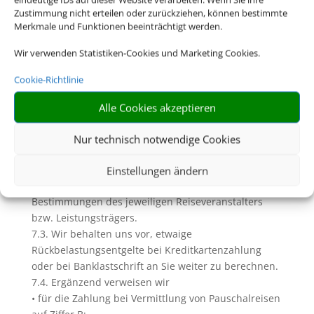
dazu Ziffer D. dieser AGB)
Zustimmung nicht erteilen oder zurückziehen, können bestimmte
7. Zahlungen und Inkasso
Merkmale und Funktionen beeinträchtigt werden.
7.1. Soweit wir (Reise-) Leistungen in Gestalt einer
Wir verwenden Statistiken-Cookies und Marketing Cookies.
Pauschalreise, verbundenen Reiseleistung oder
Einzelleistung in Rechnung stellen und
Cookie-Richtlinie
diesbezügliche Zahlungen einziehen, geschieht dies
im Namen und für Rechnung des jeweiligen
Alle Cookies akzeptieren
Veranstalters bzw. des Leistungsträgers. Unberührt
bleiben davon die Rechte zur Einziehung uns
Nur technisch notwendige Cookies
zustehender Serviceentgelte.
7.2. Die Zahlungsfristen und sonstigen
Einstellungen ändern
Zahlungsbedingungen richten sich nach den
Bestimmungen des jeweiligen Reiseveranstalters
bzw. Leistungsträgers.
7.3. Wir behalten uns vor, etwaige
Rückbelastungsentgelte bei Kreditkartenzahlung
oder bei Banklastschrift an Sie weiter zu berechnen.
7.4. Ergänzend verweisen wir
• für die Zahlung bei Vermittlung von Pauschalreisen